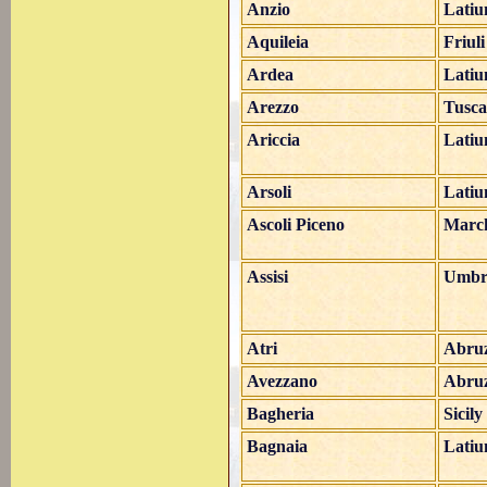
Anzio
Lati
Aquileia
Friul
Ardea
Lati
Arezzo
Tusc
Ariccia
Lati
Arsoli
Lati
Ascoli Piceno
Marc
Assisi
Umbr
Atri
Abru
Avezzano
Abru
Bagheria
Sicily
Bagnaia
Lati