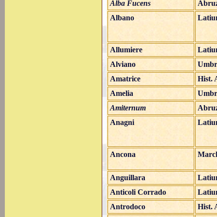
Alba Fucens
Abru
Albano
Lati
Allumiere
Lati
Alviano
Umbr
Amatrice
Hist.
Amelia
Umbr
Amiternum
Abru
Anagni
Lati
Ancona
Marc
Anguillara
Lati
Anticoli Corrado
Lati
Antrodoco
Hist.