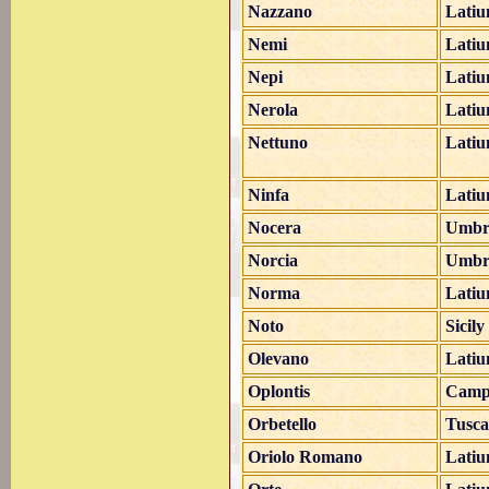
Nazzano
Lati
Nemi
Lati
Nepi
Lati
Nerola
Lati
Nettuno
Lati
Ninfa
Lati
Nocera
Umbr
Norcia
Umbr
Norma
Lati
Noto
Sicily
Olevano
Lati
Oplontis
Camp
Orbetello
Tusc
Oriolo Romano
Lati