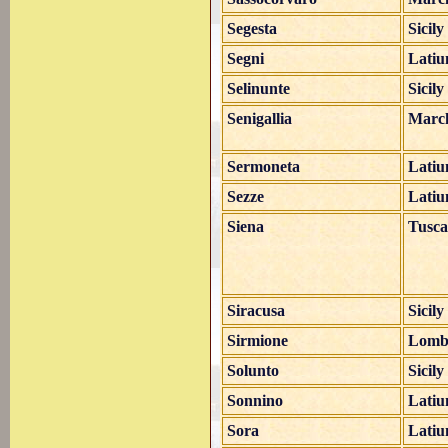
Segesta
Sicily
Segni
Lati
Selinunte
Sicily
Senigallia
Marc
Sermoneta
Lati
Sezze
Lati
Siena
Tusc
Siracusa
Sicily
Sirmione
Lomb
Solunto
Sicily
Sonnino
Lati
Sora
Lati