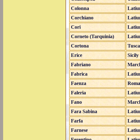
Colonna
Lati
Corchiano
Lati
Cori
Lati
Corneto (Tarquinia)
Lati
Cortona
Tusc
Erice
Sicily
Fabriano
Marc
Fabrica
Lati
Faenza
Roma
Faleria
Lati
Fano
Marc
Fara Sabina
Lati
Farfa
Lati
Farnese
Lati
Ferentino
Lati