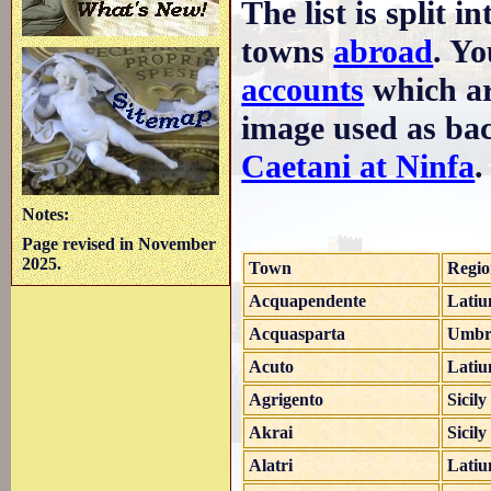
The list is split 
towns
abroad
. Yo
accounts
which ar
image used as ba
Caetani at Ninfa
.
Notes:
Page revised in November
2025.
Town
Regi
Acquapendente
Lati
Acquasparta
Umbr
Acuto
Lati
Agrigento
Sicily
Akrai
Sicily
Alatri
Lati