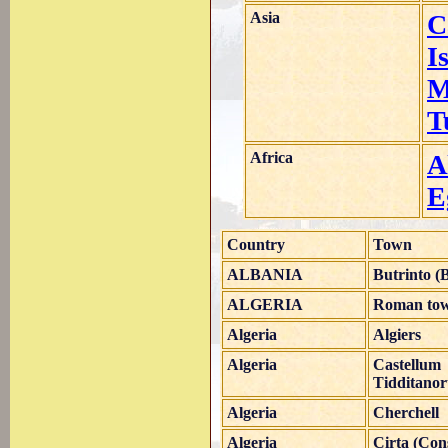
Asia
C
I
M
T
Africa
A
E
Country
Town
ALBANIA
Butrinto (B
ALGERIA
Roman to
Algeria
Algiers
Algeria
Castellum
Tidditano
Algeria
Cherchell
Algeria
Cirta (Con