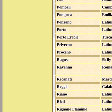
Pompeii
Camp
Pomposa
Emili
Ponzano
Lati
Porto
Lati
Porto Ercole
Tusc
Priverno
Lati
Proceno
Lati
Ragusa
Sicily
Ravenna
Roma
Recanati
Marc
Reggio
Calab
Riano
Lati
Rieti
Lati
Rignano Flaminio
Lati