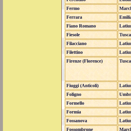
Fermo
Marc
Ferrara
Emili
Fiano Romano
Lati
Fiesole
Tusc
Filacciano
Lati
Filettino
Lati
Firenze (Florence)
Tusc
Fiuggi (Anticoli)
Lati
Foligno
Umbr
Formello
Lati
Formia
Lati
Fossanova
Lati
Fossombrone
Marc