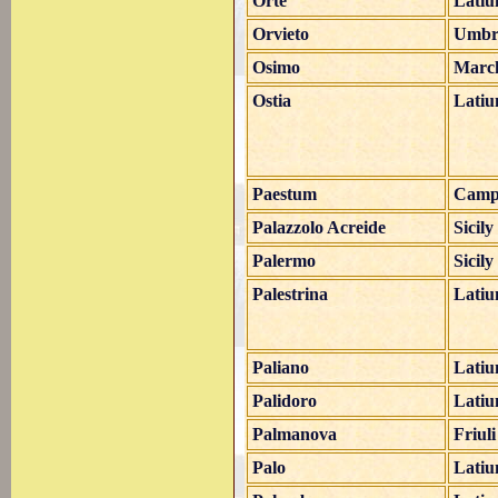
Orte
Lati
Orvieto
Umbr
Osimo
Marc
Ostia
Lati
Paestum
Camp
Palazzolo Acreide
Sicily
Palermo
Sicily
Palestrina
Lati
Paliano
Lati
Palidoro
Lati
Palmanova
Friul
Palo
Lati