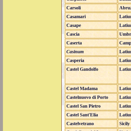
Carsoli
Abru
Casamari
Lati
Casape
Lati
Cascia
Umbr
Caserta
Camp
Casinum
Lati
Casperia
Lati
Castel Gandolfo
Lati
Castel Madama
Lati
Castelnuovo di Porto
Lati
Castel San Pietro
Lati
Castel Sant'Elia
Lati
Castelvetrano
Sicily