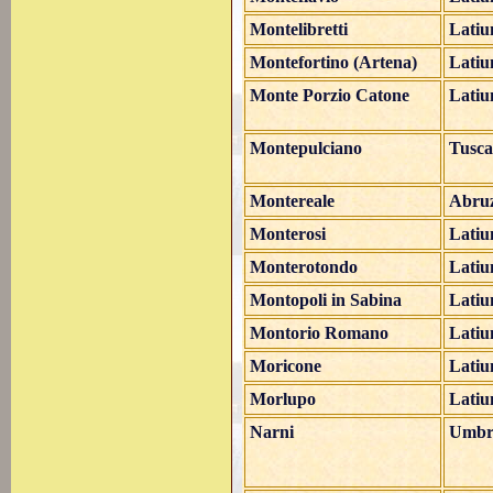
Montelibretti
Lati
Montefortino (Artena)
Lati
Monte Porzio Catone
Lati
Montepulciano
Tusc
Montereale
Abru
Monterosi
Lati
Monterotondo
Lati
Montopoli in Sabina
Lati
Montorio Romano
Lati
Moricone
Lati
Morlupo
Lati
Narni
Umbr