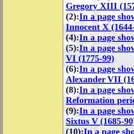
Gregory XIII (15
(2)
:
In a page sho
Innocent X (1644
(4)
:
In a page show
(5)
:
In a page sho
VI (1775-99)
(6)
:
In a page sho
Alexander VII (1
(8)
:
In a page sho
Reformation peri
(9)
:
In a page sho
Sixtus V (1685-90
(10)
:
In a page sh