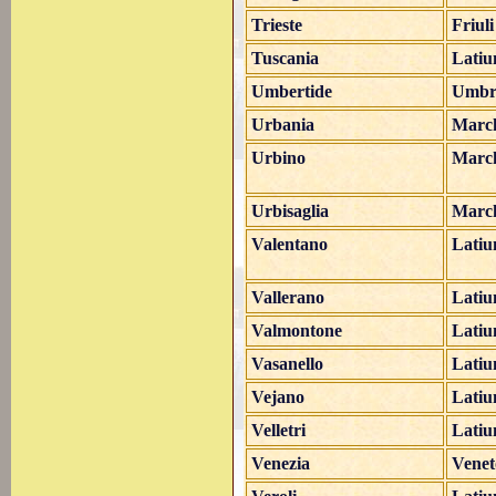
Trieste
Friul
Tuscania
Lati
Umbertide
Umbr
Urbania
Marc
Urbino
Marc
Urbisaglia
Marc
Valentano
Lati
Vallerano
Lati
Valmontone
Lati
Vasanello
Lati
Vejano
Lati
Velletri
Lati
Venezia
Venet