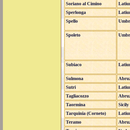
Soriano al Cimino
Lati
Sperlonga
Lati
Spello
Umbr
Spoleto
Umbr
Subiaco
Lati
Sulmona
Abru
Sutri
Lati
Tagliacozzo
Abru
Taormina
Sicily
Tarquinia (Corneto)
Lati
Teramo
Abru