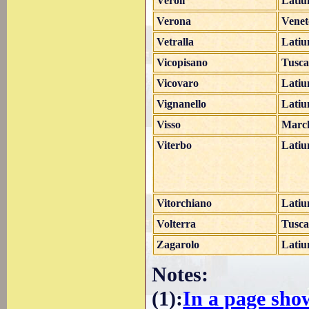
Veroli
Lati
Verona
Venet
Vetralla
Lati
Vicopisano
Tusc
Vicovaro
Lati
Vignanello
Lati
Visso
Marc
Viterbo
Lati
Vitorchiano
Lati
Volterra
Tusc
Zagarolo
Lati
Notes:
(1)
:
In a page sho