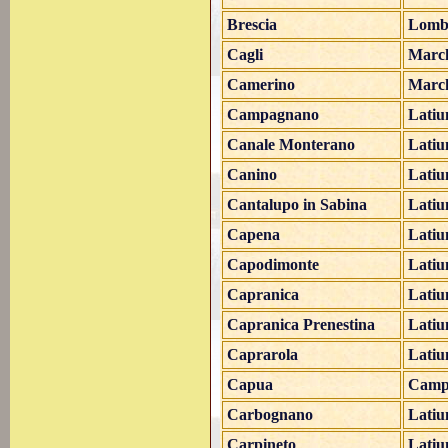
Brescia
Lomb
Cagli
Marc
Camerino
Marc
Campagnano
Lati
Canale Monterano
Lati
Canino
Lati
Cantalupo in Sabina
Lati
Capena
Lati
Capodimonte
Lati
Capranica
Lati
Capranica Prenestina
Lati
Caprarola
Lati
Capua
Camp
Carbognano
Lati
Carpineto
Lati