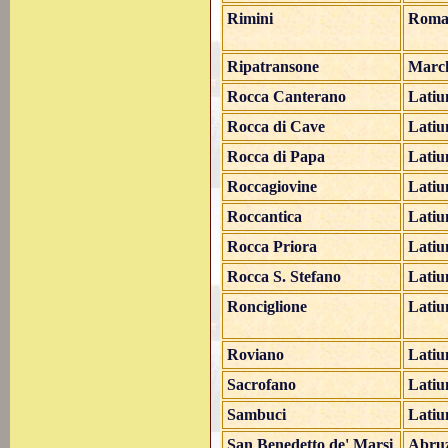
Rimini
Roma
Ripatransone
Marc
Rocca Canterano
Lati
Rocca di Cave
Lati
Rocca di Papa
Lati
Roccagiovine
Lati
Roccantica
Lati
Rocca Priora
Lati
Rocca S. Stefano
Lati
Ronciglione
Lati
Roviano
Lati
Sacrofano
Lati
Sambuci
Lati
San Benedetto de' Marsi
Abru