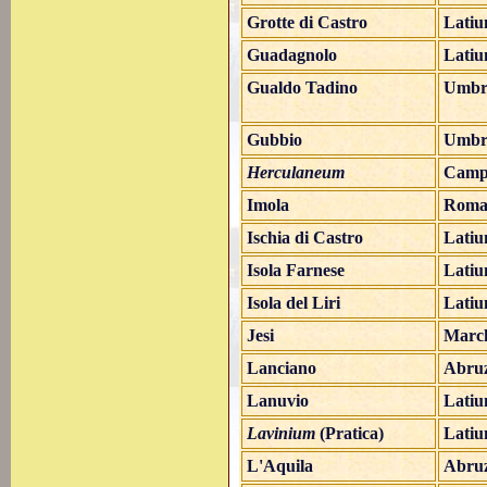
Grotte di Castro
Lati
Guadagnolo
Lati
Gualdo Tadino
Umbr
Gubbio
Umbr
Herculaneum
Camp
Imola
Roma
Ischia di Castro
Lati
Isola Farnese
Lati
Isola del Liri
Lati
Jesi
Marc
Lanciano
Abru
Lanuvio
Lati
Lavinium
(Pratica)
Lati
L'Aquila
Abru