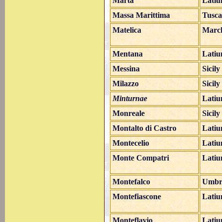
Marta
Lati
Massa Marittima
Tusc
Matelica
Marc
Mentana
Lati
Messina
Sicily
Milazzo
Sicily
Minturnae
Lati
Monreale
Sicily
Montalto di Castro
Lati
Montecelio
Lati
Monte Compatri
Lati
Montefalco
Umbr
Montefiascone
Lati
Monteflavio
Lati