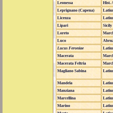
Leonessa
Hist.
Leprignano (Capena)
Lati
Licenza
Lati
Lipari
Sicily
Loreto
Marc
Luco
Abru
Lucus Feroniae
Lati
Macerata
Marc
Macerata Feltria
Marc
Magliano Sabina
Lati
Mandela
Lati
Manziana
Lati
Marcellina
Lati
Marino
Lati