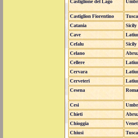
Castiglione del Lago
Umbr
Castiglion Fiorentino
Tusc
Catania
Sicily
Cave
Lati
Cefalu
Sicily
Celano
Abru
Cellere
Lati
Cervara
Lati
Cerveteri
Lati
Cesena
Roma
Cesi
Umbr
Chieti
Abru
Chioggia
Venet
Chiusi
Tusc