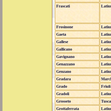
Frascati
Lati
Frosinone
Lati
Gaeta
Lati
Gallese
Lati
Gallicano
Lati
Gavignano
Lati
Genazzano
Lati
Genzano
Lati
Gradara
Marc
Grado
Friul
Gradoli
Lati
Grosseto
Tusc
Grottaferrata
Lati