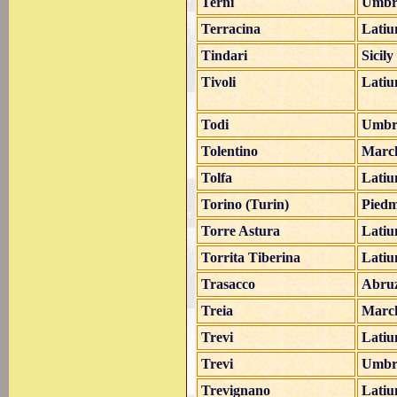
Terni
Umbr
Terracina
Lati
Tindari
Sicily
Tivoli
Lati
Todi
Umbr
Tolentino
Marc
Tolfa
Lati
Torino (Turin)
Pied
Torre Astura
Lati
Torrita Tiberina
Lati
Trasacco
Abru
Treia
Marc
Trevi
Lati
Trevi
Umbr
Trevignano
Lati