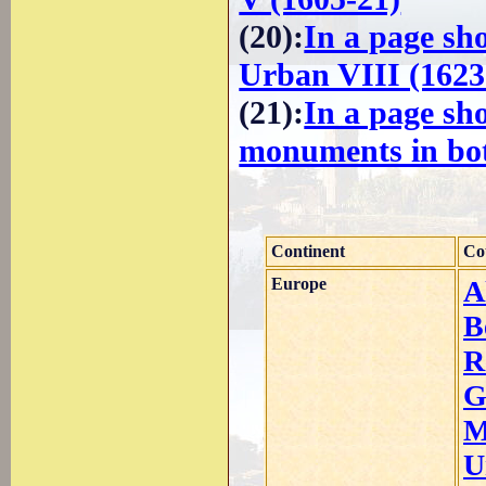
(20)
:
In a page sh
Urban VIII (1623
(21)
:
In a page sh
monuments in bo
Continent
Co
Europe
A
B
R
G
M
U