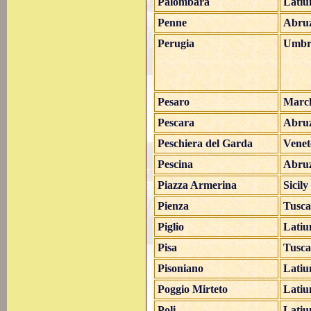
Palombara
Lati
Penne
Abru
Perugia
Umbr
Pesaro
Marc
Pescara
Abru
Peschiera del Garda
Venet
Pescina
Abru
Piazza Armerina
Sicily
Pienza
Tusc
Piglio
Lati
Pisa
Tusc
Pisoniano
Lati
Poggio Mirteto
Lati
Poli
Lati