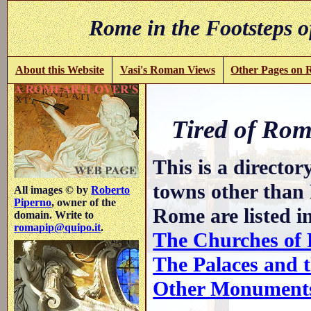
Rome in the Footsteps o
About this Website
Vasi's Roman Views
Other Pages on
Tired of Rome
This is a directo
towns other than
All images © by
Roberto
Piperno
, owner of the
Rome are listed i
domain. Write to
romapip@quipo.it
.
The Churches of
The Palaces and t
Other Monument