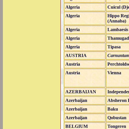
Algeria
Cuicul (Dj
Algeria
Hippo Reg
(Annaba)
Algeria
Lambaesis
Algeria
Thamugadi
Algeria
Tipasa
AUSTRIA
Carnuntu
Austria
Perchtolds
Austria
Vienna
AZERBAIJAN
Independe
Azerbaijan
Absheron 
Azerbaijan
Baku
Azerbaijan
Qobustan
BELGIUM
Tongeren