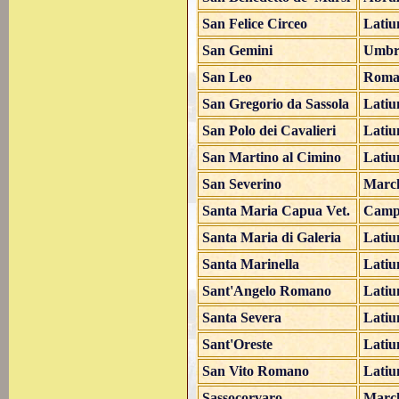
San Felice Circeo
Lati
San Gemini
Umbr
San Leo
Roma
San Gregorio da Sassola
Lati
San Polo dei Cavalieri
Lati
San Martino al Cimino
Lati
San Severino
Marc
Santa Maria Capua Vet.
Camp
Santa Maria di Galeria
Lati
Santa Marinella
Lati
Sant'Angelo Romano
Lati
Santa Severa
Lati
Sant'Oreste
Lati
San Vito Romano
Lati
Sassocorvaro
Marc