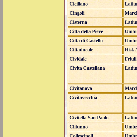
Ciciliano
Lati
Cingoli
Marc
Cisterna
Lati
Città della Pieve
Umbr
Città di Castello
Umbr
Cittaducale
Hist.
Cividale
Friul
Civita Castellana
Lati
Civitanova
Marc
Civitavecchia
Lati
Civitella San Paolo
Lati
Clitunno
Umbr
Collescipoli
Umbr