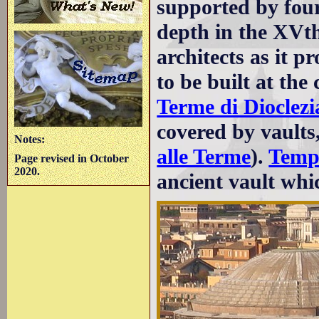
supported by four 
depth in the XVt
architects as it p
to be built at the
Terme di Dioclez
covered by vaults,
Notes:
alle Terme
).
Tempi
Page revised in October
2020.
ancient vault whi