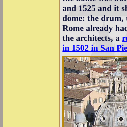
and 1525 and it s
dome: the drum, t
Rome already had 
the architects, a
r
in 1502 in San Pi