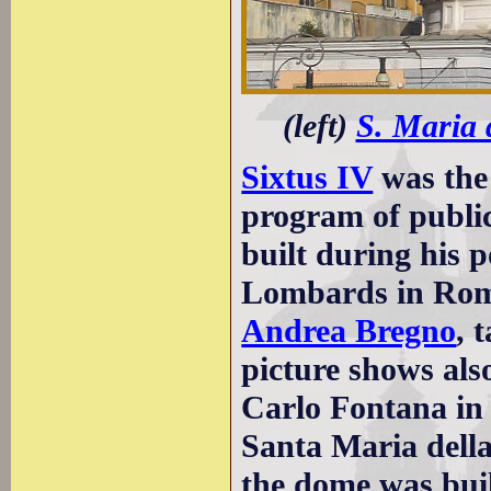
(left)
S. Maria 
Sixtus IV
was the
program of publi
built during his p
Lombards in Rome
Andrea Bregno
, 
picture shows als
Carlo Fontana in 
Santa Maria della
the dome was bui