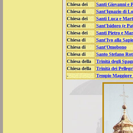
Chiesa dei
Santi Giovanni e 
Chiesa di
Sant'Ignazio di L
Chiesa dei
Santi Luca e Mart
Chiesa di
Sant'Isidoro (e Pat
Chiesa dei
Santi Pietro e Mar
Chiesa di
Sant'Ivo alla Sapi
Chiesa di
Sant'Omobono
Chiesa di
Santo Stefano Ro
Chiesa della
Trinità degli Spag
Chiesa della
Trinità dei Pellegr
-
Tempio Maggiore 