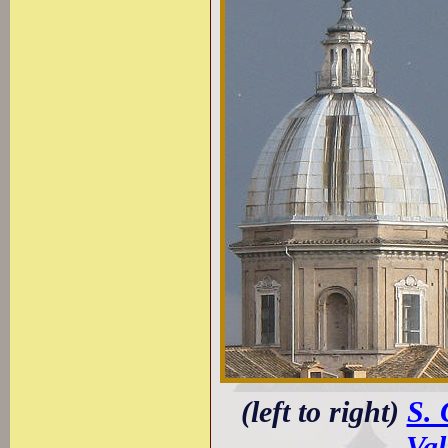
(left to right)
S. 
Val