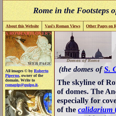
Rome in the Footsteps o
About this Website
Vasi's Roman Views
Other Pages on
(the domes of
S. 
All images © by
Roberto
Piperno
, owner of the
The skyline of Ro
domain. Write to
romapip@quipo.it
.
of domes. The An
especially for cov
of the
calidarium