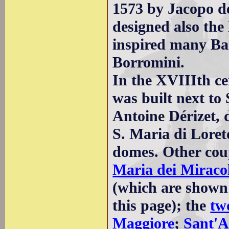
1573 by Jacopo de
designed also the 
inspired many Ba
Borromini.
In the XVIIIth c
was built next to 
Antoine Dérizet, 
S. Maria di Loret
domes. Other coup
Maria dei Miraco
(which are shown
this page); the
tw
Maggiore
;
Sant'A